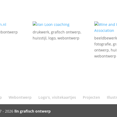
ebontwerp
drukwerk
,
grafisch ontwerp
,
huisstijl
,
logo
,
webontwerp
beeldbewerk
fotografie
,
gr
ontwerp
,
huis
webontwerp
p
Webontwerp
Logo’s, visitekaartjes
Projecten
Illust
7 - 2026
lln grafisch ontwerp