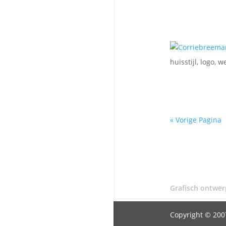
huisstijl
,
logo
,
w
« Vorige Pagina
Grafisch ontwer
Copyright © 200