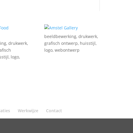
beeldbewerking
,
drukwerk
,
ing
,
drukwerk
,
grafisch ontwerp
,
huisstijl
,
afisch
logo
,
webontwerp
stijl
,
logo
,
raties
Werkwijze
Contact