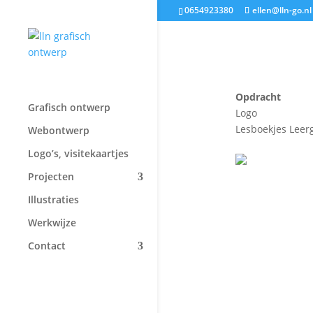
0654923380
ellen@lln-go.nl
Opdracht
Grafisch ontwerp
Logo
Lesboekjes Leer
Webontwerp
Logo’s, visitekaartjes
Projecten
Illustraties
Werkwijze
Contact