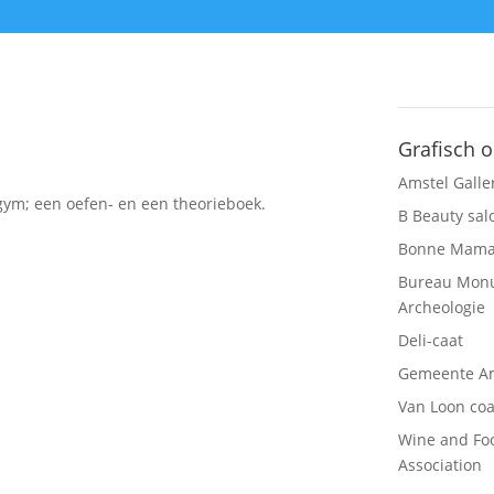
Grafisch 
Amstel Galle
gym; een oefen- en een theorieboek.
B Beauty sal
Bonne Mam
Bureau Mon
Archeologie
Deli-caat
Gemeente A
Van Loon co
Wine and Fo
Association