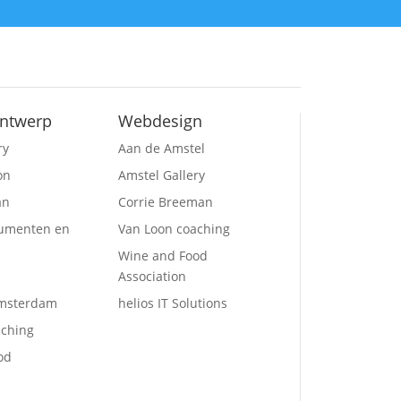
ontwerp
Webdesign
ry
Aan de Amstel
on
Amstel Gallery
an
Corrie Breeman
umenten en
Van Loon coaching
Wine and Food
Association
msterdam
helios IT Solutions
aching
od