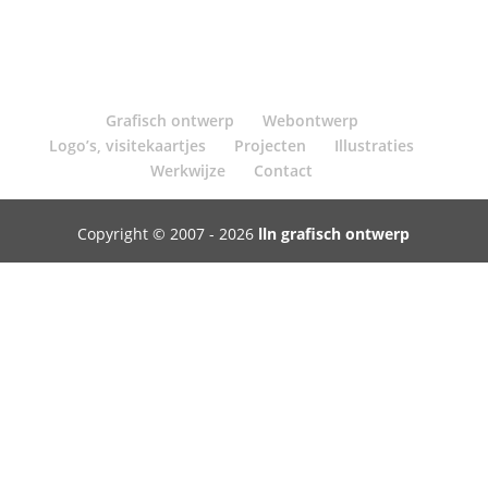
Grafisch ontwerp
Webontwerp
Logo’s, visitekaartjes
Projecten
Illustraties
Werkwijze
Contact
Copyright © 2007 - 2026
lln grafisch ontwerp